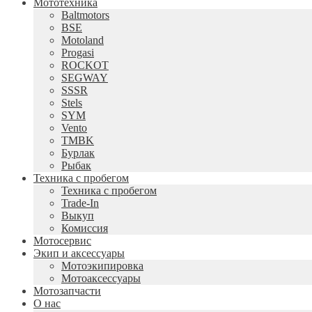
Мототехника
Baltmotors
BSE
Motoland
Progasi
ROCKOT
SEGWAY
SSSR
Stels
SYM
Vento
TMBK
Бурлак
Рыбак
Техника с пробегом
Техника с пробегом
Trade-In
Выкуп
Комиссия
Мотосервис
Экип и аксессуары
Мотоэкипировка
Мотоаксессуары
Мотозапчасти
О нас