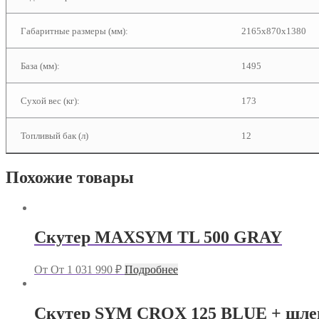
Габаритные размеры (мм):
2165x870x1380
База (мм):
1495
Сухой вес (кг):
173
Топливый бак (л)
12
Похожие товары
Скутер MAXSYM TL 500 GRAY
От
От
1 031 990
₽
Подробнее
Скутер SYM CROX 125 BLUE + шл