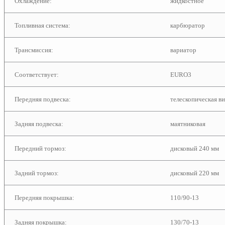
Охлаждение:
жидкостное
Топливная система:
карбюратор
Трансмиссия:
вариатор
Соответствует:
EURO3
Передняя подвеска:
телескопическая ви
Задняя подвеска:
маятниковая
Передний тормоз:
дисковый 240 мм
Задний тормоз:
дисковый 220 мм
Передняя покрышка:
110/90-13
Задняя покрышка:
130/70-13