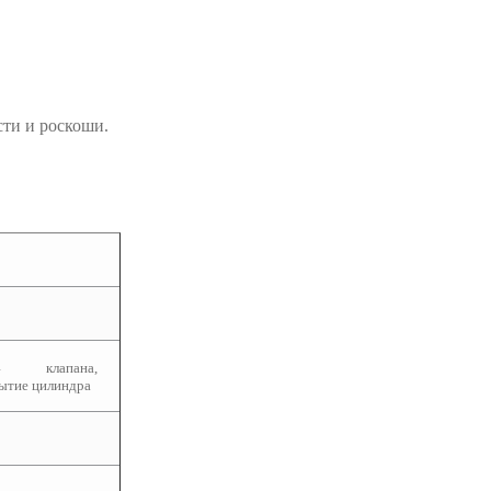
ти и роскоши.
4 клапана,
ытие цилиндра