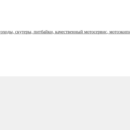
оходы, скутеры, питбайки, качественный мотосервис, мотоэкип