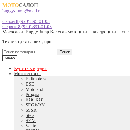
МОТО
САЛОН
buggy-jump@mail.ru
Салон 8 (920) 895-01-03
Сервис 8 (920) 891-01-03
Перейти
Перейти
Мотосалон Buggy Jump Калуга - мотоциклы, квадроциклы, снег
к
к
Техника для наших дорог
навигации
содержимому
Искать:
Поиск
Меню
Купить в кредит
Мототехника
Baltmotors
BSE
Motoland
Progasi
ROCKOT
SEGWAY
SSSR
Stels
SYM
Vento