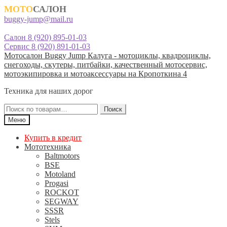
МОТО
САЛОН
buggy-jump@mail.ru
Салон 8 (920) 895-01-03
Сервис 8 (920) 891-01-03
Перейти
Перейти
Мотосалон Buggy Jump Калуга - мотоциклы, квадроциклы,
к
к
снегоходы, скутеры, питбайки, качественный мотосервис,
навигации
содержимому
мотоэкипировка и мотоаксессуары на Кропоткина 4
Техника для наших дорог
Искать:
Поиск
Меню
Купить в кредит
Мототехника
Baltmotors
BSE
Motoland
Progasi
ROCKOT
SEGWAY
SSSR
Stels