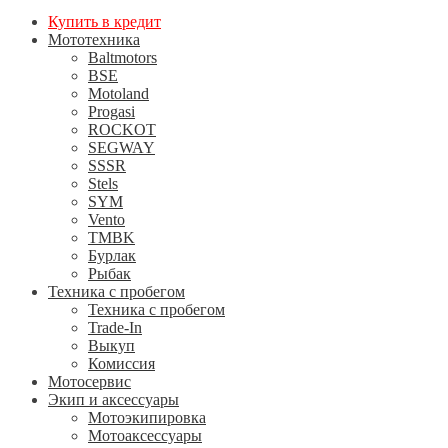
Купить в кредит
Мототехника
Baltmotors
BSE
Motoland
Progasi
ROCKOT
SEGWAY
SSSR
Stels
SYM
Vento
TMBK
Бурлак
Рыбак
Техника с пробегом
Техника с пробегом
Trade-In
Выкуп
Комиссия
Мотосервис
Экип и аксессуары
Мотоэкипировка
Мотоаксессуары