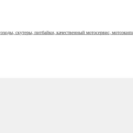
оходы, скутеры, питбайки, качественный мотосервис, мотоэкип