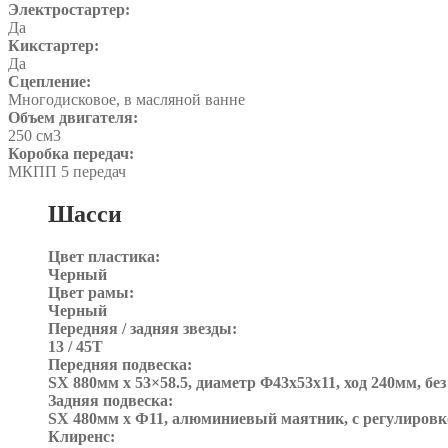
Электростартер:
Да
Кикстартер:
Да
Сцепление:
Многодисковое, в масляной ванне
Объем двигателя:
250 см3
Коробка передач:
МКПП 5 передач
Шасси
Цвет пластика:
Черный
Цвет рамы:
Черный
Передняя / задняя звезды:
13 / 45T
Передняя подвеска:
SX 880мм x 53×58.5, диаметр Φ43x53x11, ход 240мм, бе
Задняя подвеска:
SX 480мм x Ф11, алюминиевый маятник, с регулировк
Клиренс: