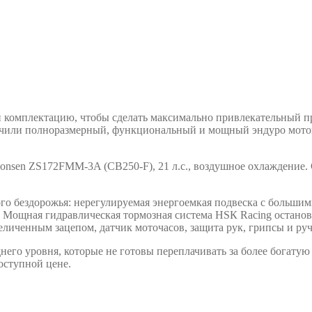
и комплектацию, чтобы сделать максимально привлекательный 
олучили полноразмерный, функциональный и мощный эндуро мото
nsen ZS172FMM-3A (CB250-F), 21 л.с., воздушное охлаждение.
ого бездорожья: нерегулируемая энергоемкая подвеска с больши
e. Мощная гидравлическая тормозная система HSК Racing остано
ченным зацепом, датчик моточасов, защита рук, грипсы и ручка
днего уровня, которые не готовы переплачивать за более бога
оступной цене.