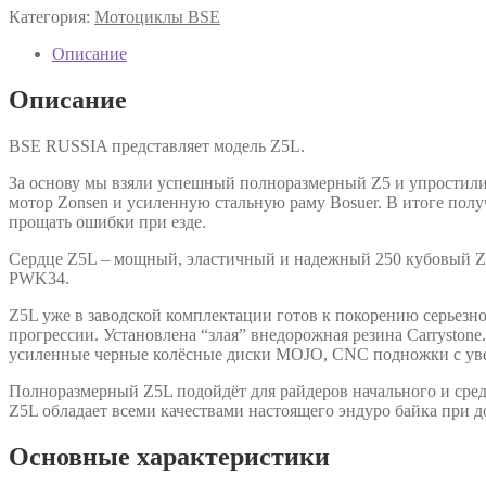
Категория:
Мотоциклы BSE
Описание
Описание
BSE RUSSIA представляет модель Z5L.
За основу мы взяли успешный полноразмерный Z5 и упростил
мотор Zonsen и усиленную стальную раму Bosuer. В итоге п
прощать ошибки при езде.
Сердце Z5L – мощный, эластичный и надежный 250 кубовый Zo
PWK34.
Z5L уже в заводской комплектации готов к покорению серьезн
прогрессии. Установлена “злая” внедорожная резина Carryston
усиленные черные колёсные диски MOJO, CNC подножки c увели
Полноразмерный Z5L подойдёт для райдеров начального и сре
Z5L обладает всеми качествами настоящего эндуро байка при д
Основные характеристики