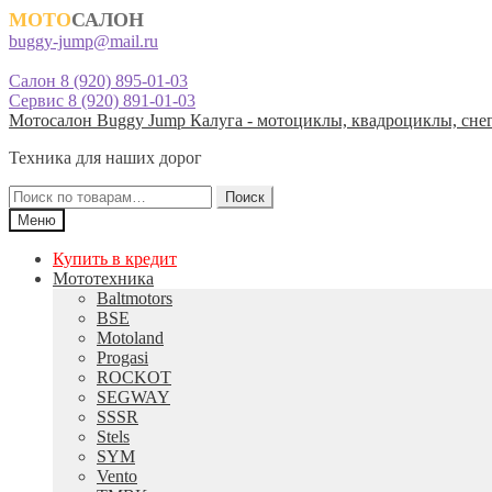
МОТО
САЛОН
buggy-jump@mail.ru
Салон 8 (920) 895-01-03
Сервис 8 (920) 891-01-03
Перейти
Перейти
Мотосалон Buggy Jump Калуга - мотоциклы, квадроциклы, снег
к
к
Техника для наших дорог
навигации
содержимому
Искать:
Поиск
Меню
Купить в кредит
Мототехника
Baltmotors
BSE
Motoland
Progasi
ROCKOT
SEGWAY
SSSR
Stels
SYM
Vento