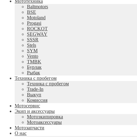
Мототехника
Baltmotors
BSE
Motoland
Progasi
ROCKOT
SEGWAY
SSSR
Stels
SYM
Vento
TMBK
Бурлак
Рыбак
Техника с пробегом
Техника с пробегом
Trade-In
Выкуп
Комиссия
Мотосервис
Экип и аксессуары
Мотоэкипировка
Мотоаксессуары
Мотозапчасти
О нас