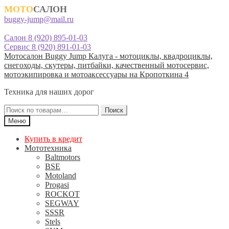
МОТО
САЛОН
buggy-jump@mail.ru
Салон 8 (920) 895-01-03
Сервис 8 (920) 891-01-03
Перейти
Перейти
Мотосалон Buggy Jump Калуга - мотоциклы, квадроциклы,
к
к
снегоходы, скутеры, питбайки, качественный мотосервис,
навигации
содержимому
мотоэкипировка и мотоаксессуары на Кропоткина 4
Техника для наших дорог
Искать:
Поиск
Меню
Купить в кредит
Мототехника
Baltmotors
BSE
Motoland
Progasi
ROCKOT
SEGWAY
SSSR
Stels