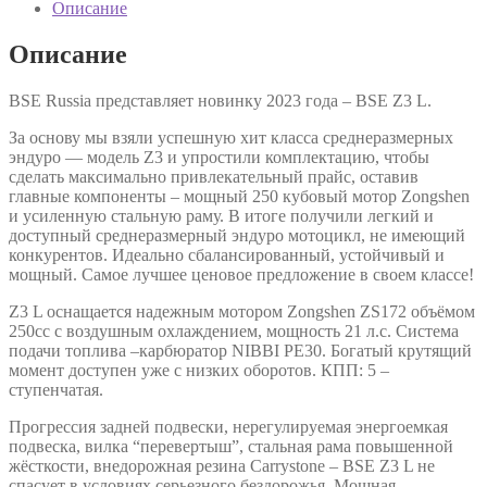
Описание
Описание
BSE Russia представляет новинку 2023 года – BSE Z3 L.
За основу мы взяли успешную хит класса среднеразмерных
эндуро — модель Z3 и упростили комплектацию, чтобы
сделать максимально привлекательный прайс, оставив
главные компоненты – мощный 250 кубовый мотор Zongshen
и усиленную стальную раму. В итоге получили легкий и
доступный среднеразмерный эндуро мотоцикл, не имеющий
конкурентов. Идеально сбалансированный, устойчивый и
мощный. Самое лучшее ценовое предложение в своем классе!
Z3 L оснащается надежным мотором Zongshen ZS172 объёмом
250сс с воздушным охлаждением, мощность 21 л.с. Система
подачи топлива –карбюратор NIBBI PE30. Богатый крутящий
момент доступен уже с низких оборотов. КПП: 5 –
ступенчатая.
Прогрессия задней подвески, нерегулируемая энергоемкая
подвеска, вилка “перевертыш”, стальная рама повышенной
жёсткости, внедорожная резина Carrystone – BSE Z3 L не
спасует в условиях серьезного бездорожья. Мощная