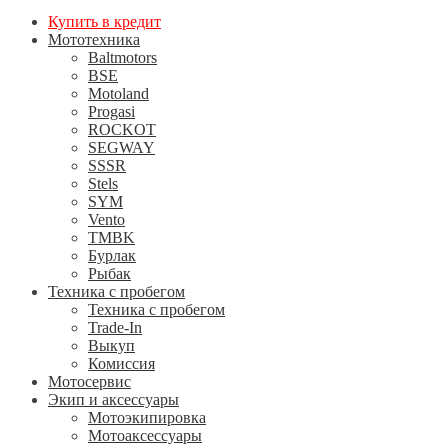
Купить в кредит
Мототехника
Baltmotors
BSE
Motoland
Progasi
ROCKOT
SEGWAY
SSSR
Stels
SYM
Vento
TMBK
Бурлак
Рыбак
Техника с пробегом
Техника с пробегом
Trade-In
Выкуп
Комиссия
Мотосервис
Экип и аксессуары
Мотоэкипировка
Мотоаксессуары