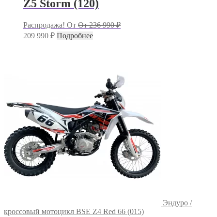
Z5 Storm (120)
Первоначальная
Распродажа!
От
От
236 990
₽
цена
Текущая
209 990
₽
Подробнее
составляла
цена:
236
209
990 ₽.
990 ₽.
Эндуро /
кроссовый мотоцикл BSE Z4 Red 66 (015)