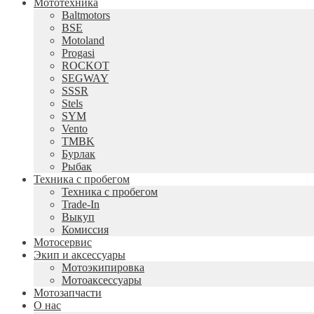
Мототехника
Baltmotors
BSE
Motoland
Progasi
ROCKOT
SEGWAY
SSSR
Stels
SYM
Vento
TMBK
Бурлак
Рыбак
Техника с пробегом
Техника с пробегом
Trade-In
Выкуп
Комиссия
Мотосервис
Экип и аксессуары
Мотоэкипировка
Мотоаксессуары
Мотозапчасти
О нас