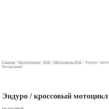
Главная
/
Мототехника
/
BSE
/
Мотоциклы BSE
/
Эндуро / крос
Распродажа!
Эндуро / кроссовый мотоцикл 
Первоначальная
От
193 990
₽