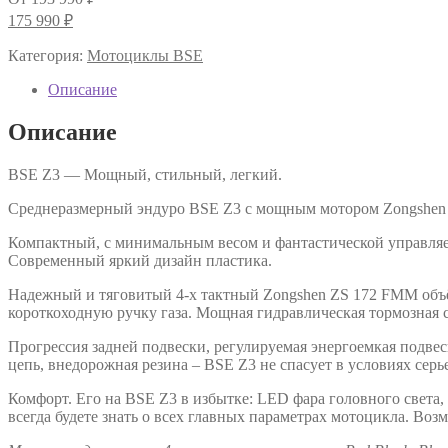
цена
Текущая
175 990
₽
составляла
цена:
193
175
Категория:
Мотоциклы BSE
990 ₽.
990 ₽.
Описание
Описание
BSE Z3 — Мощный, cтильный, легкий.
Среднеразмерный эндуро BSE Z3 с мощным мотором Zongshen 
Компактный, с минимальным весом и фантастической управля
Современный яркий дизайн пластика.
Надежный и тяговитый 4-х тактный Zongshen ZS 172 FMM объё
короткоходную ручку газа. Мощная гидравлическая тормозна
Прогрессия задней подвески, регулируемая энергоемкая подвес
цепь, внедорожная резина – BSE Z3 не спасует в условиях серь
Комфорт. Его на BSE Z3 в избытке: LED фара головного света
всегда будете знать о всех главных параметрах мотоцикла. Во