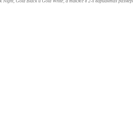
Night, Gold Black и Gold White, а также в 2-х вариантах размерн