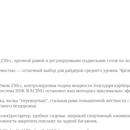
250сс, прочной рамой и регулируемыми подвесками готов на л
емостью — отличный выбор для райдеров среднего уровня. Чре
мом 250сс, контролируемая подача мощности благодаря карбюра
я система HSK RACING остановит ваш мотоцикл максимально эф
ка, вилка “перевертыш”, стальная рама повышенной жёсткости с
езного бездорожья.
, электростартер, удобное сиденье, широкий спортивный алюмин
зможность закрепить поклажу на задний багажник.