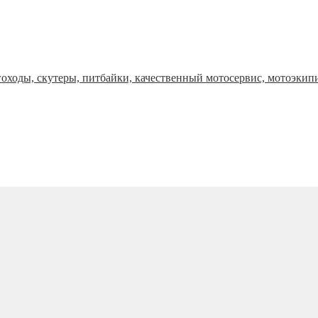
оходы, скутеры, питбайки, качественный мотосервис, мотоэкип