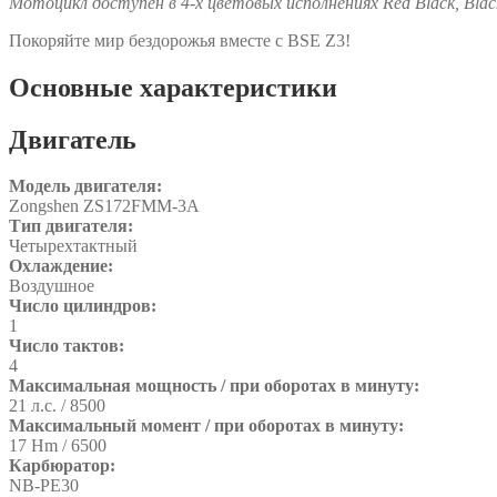
Мотоцикл доступен в 4-х цветовых исполнениях Red Black, Black 
Покоряйте мир бездорожья вместе с BSE Z3!
Основные характеристики
Двигатель
Модель двигателя:
Zongshen ZS172FMM-3A
Тип двигателя:
Четырехтактный
Охлаждение:
Воздушное
Число цилиндров:
1
Число тактов:
4
Максимальная мощность / при оборотах в минуту:
21 л.с. / 8500
Максимальный момент / при оборотах в минуту:
17 Hm / 6500
Карбюратор:
NB-PE30