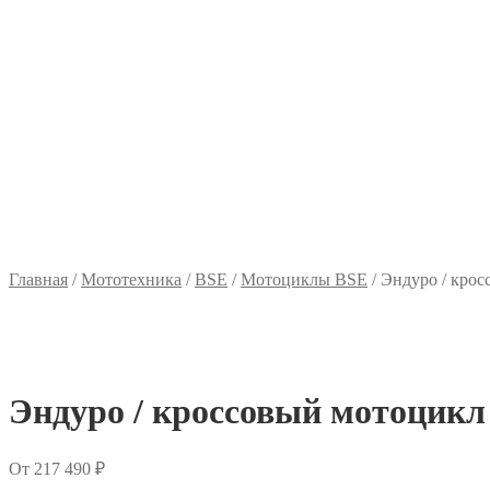
Главная
/
Мототехника
/
BSE
/
Мотоциклы BSE
/
Эндуро / крос
Эндуро / кроссовый мотоцикл 
От
217 490
₽