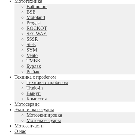
Мототехника
Baltmotors
BSE
Motoland
Progasi
ROCKOT
SEGWAY
SSSR
Stels
SYM
Vento
TMBK
Бурлак
Рыбак
Техника с пробегом
Техника с пробегом
Trade-In
Выкуп
Комиссия
Мотосервис
Экип и аксессуары
Мотоэкипировка
Мотоаксессуары
Мотозапчасти
О нас