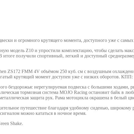
ески и огромного крутящего момента, доступного уже с самых 
вную модель Z10 и упростили комплектацию, чтобы сделать мак
В итоге получили спортивный, легкий и доступный среднеразм
en ZS172 FMM 4V объёмом 250 куб. см с воздушным охлаждение
гатый крутящий момент доступен уже с низких оборотов. КПП: 5
ого бездорожья: нерегулируемая подвеска с большими ходами, р
влическая тормозная система MOJO Racing остановит байк в лю
таллическая защита рук. Рама мотоцикла окрашена в белый цвет
ительное путешествие благодаря удобному сиденью, широкому р
сигналом можно кататься в ночное время.
reen Shake.