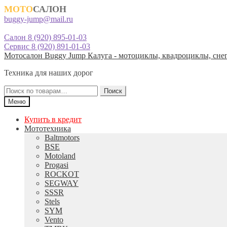
МОТО
САЛОН
buggy-jump@mail.ru
Салон 8 (920) 895-01-03
Сервис 8 (920) 891-01-03
Перейти
Перейти
Мотосалон Buggy Jump Калуга - мотоциклы, квадроциклы, снег
к
к
Техника для наших дорог
навигации
содержимому
Искать:
Поиск
Меню
Купить в кредит
Мототехника
Baltmotors
BSE
Motoland
Progasi
ROCKOT
SEGWAY
SSSR
Stels
SYM
Vento