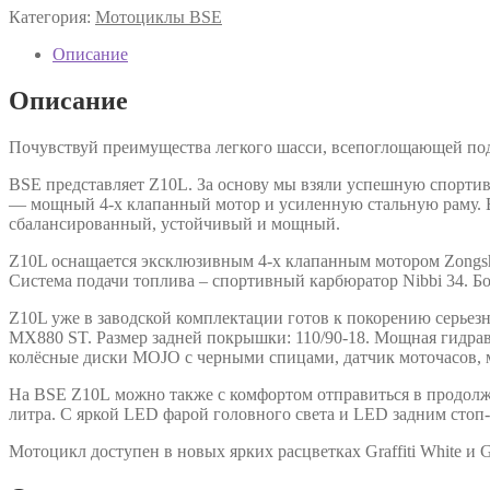
Категория:
Мотоциклы BSE
Описание
Описание
Почувствуй преимущества легкого шасси, всепоглощающей подв
BSE представляет Z10L. За основу мы взяли успешную спорти
— мощный 4-х клапанный мотор и усиленную стальную раму. 
сбалансированный, устойчивый и мощный.
Z10L оснащается эксклюзивным 4-х клапанным мотором Zongsh
Система подачи топлива – спортивный карбюратор Nibbi 34. Бо
Z10L уже в заводской комплектации готов к покорению серьезн
MX880 ST. Размер задней покрышки: 110/90-18. Мощная гидра
колёсные диски MOJO с черными спицами, датчик моточасов, ме
На BSE Z10L можно также с комфортом отправиться в продолж
литра. C яркой LED фарой головного света и LED задним стоп-
Мотоцикл доступен в новых ярких расцветках Graffiti White и G