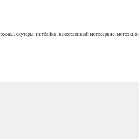
оходы, скутеры, питбайки, качественный мотосервис, мотоэкип