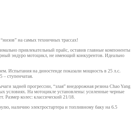
“низов” на самых техничных трассах!
симально привлекательный прайс, оставив главные компоненты
ерный эндуро мотоцикл, не имеющий конкурентов. Идеально
м. Испытания на диностенде показали мощность в 25 л.с.
 – ступенчатая.
ычаги задней прогрессии, “злая” внедорожная резина Chao Yang
бых условиях. На мотоцикле установлены: усиленные черные
. Размер колес: классический 21/18.
улю, наличию электростартера и топливному баку на 6.5