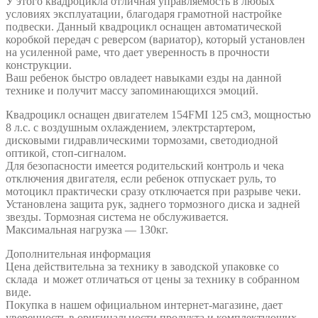
У этого квадроцикла отличная управляемость в любых
условиях эксплуатации, благодаря грамотной настройке
подвески. Данный квадроцикл оснащен автоматической
коробкой передач с реверсом (вариатор), который установлен
на усиленной раме, что дает уверенность в прочности
конструкции.
Ваш ребенок быстро овладеет навыками езды на данной
технике и получит массу запоминающихся эмоций.
Квадроцикл оснащен двигателем 154FMI 125 см3, мощностью
8 л.с. c воздушным охлаждением, электрстартером,
дисковыми гидравлическими тормозами, светодиодной
оптикой, стоп-сигналом.
Для безопасности имеется родительский контроль и чека
отключения двигателя, если ребенок отпускает руль, то
мотоцикл практически сразу отключается при разрыве чеки.
Установлена защита рук, заднего тормозного диска и задней
звезды. Тормозная система не обслуживается.
Максимальная нагрузка — 130кг.
Дополнительная информация
Цена действительна за технику в заводской упаковке со
склада и может отличаться от цены за технику в собранном
виде.
Покупка в нашем официальном интернет-магазине, дает
уверенность в оригинальности продукта и комплектующих.