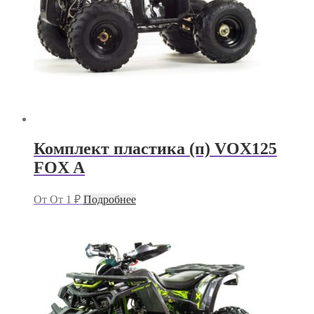
Комплект пластика (п) VOX125
FOX A
От
От
1
₽
Подробнее