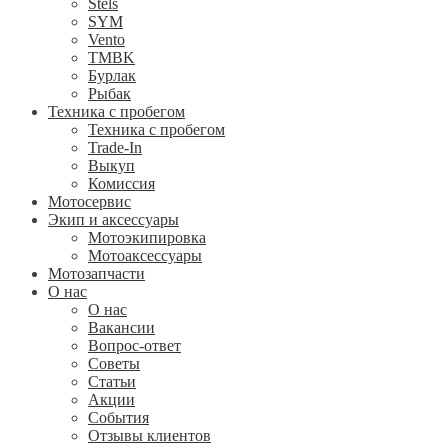
Stels
SYM
Vento
TMBK
Бурлак
Рыбак
Техника с пробегом
Техника с пробегом
Trade-In
Выкуп
Комиссия
Мотосервис
Экип и аксессуары
Мотоэкипировка
Мотоаксессуары
Мотозапчасти
О нас
О нас
Вакансии
Вопрос-ответ
Советы
Статьи
Акции
События
Отзывы клиентов