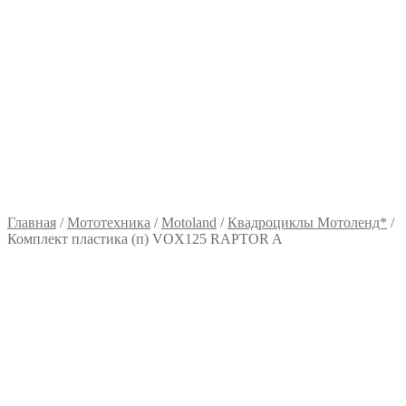
Главная
/
Мототехника
/
Motoland
/
Квадроциклы Мотоленд*
/
Комплект пластика (п) VOX125 RAPTOR A