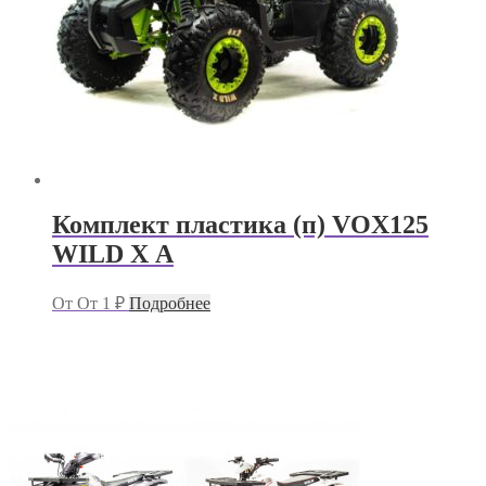
Комплект пластика (п) VOX125
WILD X А
От
От
1
₽
Подробнее