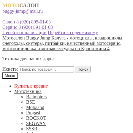
МОТО
САЛОН
buggy-jump@mail.ru
Салон 8 (920) 895-01-03
Сервис 8 (920) 891-01-03
Перейти к навигации
Перейти к содержимому
Мотосалон Buggy Jump Калуга - мотоциклы, квадроциклы,
снегоходы, скутеры, питбайки, качественный мотосервис,
мотоэкипировка и мотоаксессуары на Кропоткина 4
Техника для наших дорог
Искать:
Поиск
Меню
Купить в кредит
Мототехника
Baltmotors
BSE
Motoland
Progasi
ROCKOT
SEGWAY
SSSR