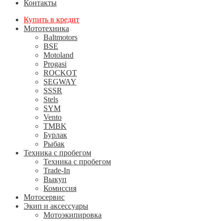
Контакты
Купить в кредит
Мототехника
Baltmotors
BSE
Motoland
Progasi
ROCKOT
SEGWAY
SSSR
Stels
SYM
Vento
TMBK
Бурлак
Рыбак
Техника с пробегом
Техника с пробегом
Trade-In
Выкуп
Комиссия
Мотосервис
Экип и аксессуары
Мотоэкипировка