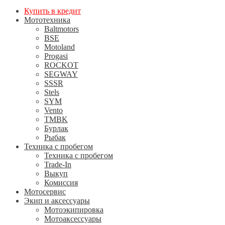
Купить в кредит
Мототехника
Baltmotors
BSE
Motoland
Progasi
ROCKOT
SEGWAY
SSSR
Stels
SYM
Vento
TMBK
Бурлак
Рыбак
Техника с пробегом
Техника с пробегом
Trade-In
Выкуп
Комиссия
Мотосервис
Экип и аксессуары
Мотоэкипировка
Мотоаксессуары