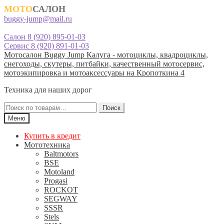
МОТО
САЛОН
buggy-jump@mail.ru
Салон 8 (920) 895-01-03
Сервис 8 (920) 891-01-03
Перейти
Перейти
Мотосалон Buggy Jump Калуга - мотоциклы, квадроциклы,
к
к
снегоходы, скутеры, питбайки, качественный мотосервис,
навигации
содержимому
мотоэкипировка и мотоаксессуары на Кропоткина 4
Техника для наших дорог
Искать:
Поиск
Меню
Купить в кредит
Мототехника
Baltmotors
BSE
Motoland
Progasi
ROCKOT
SEGWAY
SSSR
Stels