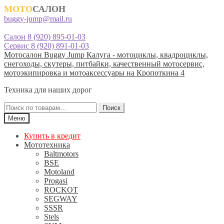
МОТО
САЛОН
buggy-jump@mail.ru
Салон 8 (920) 895-01-03
Сервис 8 (920) 891-01-03
Перейти
Перейти
Мотосалон Buggy Jump Калуга - мотоциклы, квадроциклы,
к
к
снегоходы, скутеры, питбайки, качественный мотосервис,
навигации
содержимому
мотоэкипировка и мотоаксессуары на Кропоткина 4
Техника для наших дорог
Искать:
Поиск
Меню
Купить в кредит
Мототехника
Baltmotors
BSE
Motoland
Progasi
ROCKOT
SEGWAY
SSSR
Stels