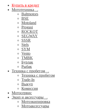
Купить в кредит
Мототехника
Развернутое
Baltmotors
вложенное
BSE
меню
Motoland
Progasi
ROCKOT
SEGWAY
SSSR
Stels
SYM
Vento
TMBK
Бурлак
Рыбак
Техника с пробегом
Развернутое
Техника с пробегом
вложенное
Trade-In
меню
Выкуп
Комиссия
Мотосервис
Экип и аксессуары
Развернутое
Мотоэкипировка
вложенное
Мотоаксессуары
меню