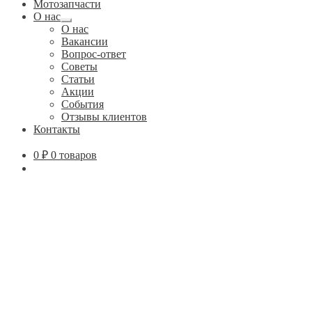
Мотозапчасти
О нас
Развернутое
О нас
вложенное
Вакансии
меню
Вопрос-ответ
Советы
Статьи
Акции
События
Отзывы клиентов
Контакты
0
₽
0 товаров