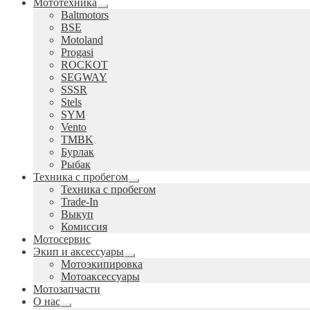
Мототехника
Развернутое
Baltmotors
вложенное
BSE
меню
Motoland
Progasi
ROCKOT
SEGWAY
SSSR
Stels
SYM
Vento
TMBK
Бурлак
Рыбак
Техника с пробегом
Развернутое
Техника с пробегом
вложенное
Trade-In
меню
Выкуп
Комиссия
Мотосервис
Экип и аксессуары
Развернутое
Мотоэкипировка
вложенное
Мотоаксессуары
меню
Мотозапчасти
О нас
Развернутое