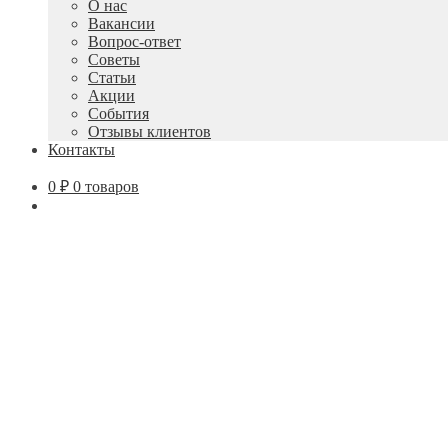
О нас
вложенное
Вакансии
меню
Вопрос-ответ
Советы
Статьи
Акции
События
Отзывы клиентов
Контакты
0
₽
0 товаров