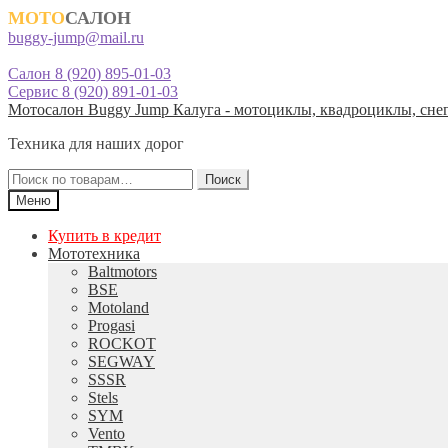
МОТО
САЛОН
buggy-jump@mail.ru
Салон 8 (920) 895-01-03
Сервис 8 (920) 891-01-03
Перейти
Перейти
Мотосалон Buggy Jump Калуга - мотоциклы, квадроциклы, снег
к
к
Техника для наших дорог
навигации
содержимому
Искать:
Поиск
Меню
Купить в кредит
Мототехника
Baltmotors
BSE
Motoland
Progasi
ROCKOT
SEGWAY
SSSR
Stels
SYM
Vento