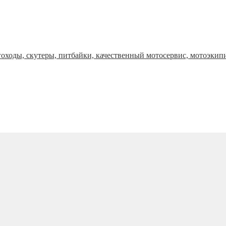
оходы, скутеры, питбайки, качественный мотосервис, мотоэкип