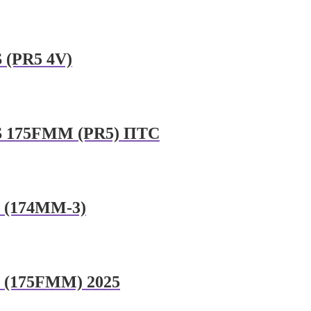
 (PR5 4V)
S 175FMM (PR5) ПТС
 (174MM-3)
 (175FMM) 2025