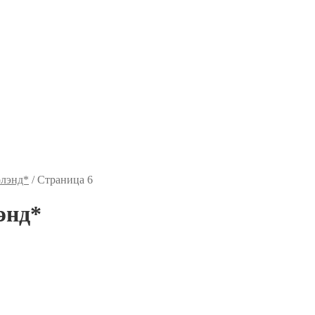
лэнд*
/
Страница 6
энд*