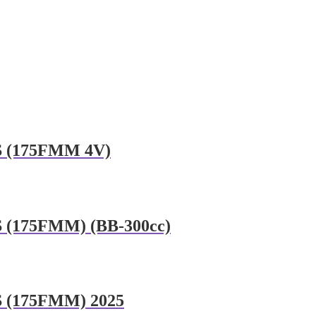
S (175FMM 4V)
 (175FMM) (BB-300cc)
S (175FMM) 2025