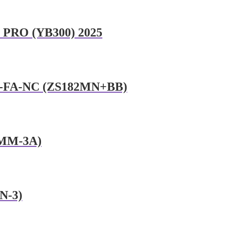
 PRO (YB300) 2025
T-FA-NC (ZS182MN+BB)
FMM-3A)
N-3)