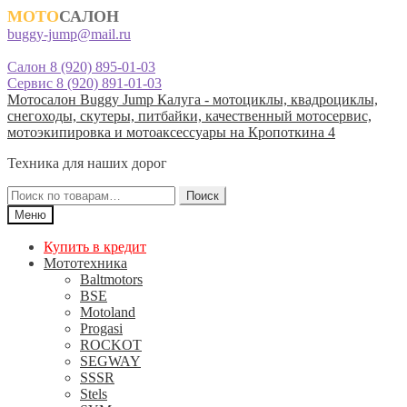
МОТО
САЛОН
buggy-jump@mail.ru
Салон 8 (920) 895-01-03
Сервис 8 (920) 891-01-03
Перейти
Перейти
Мотосалон Buggy Jump Калуга - мотоциклы, квадроциклы,
к
к
снегоходы, скутеры, питбайки, качественный мотосервис,
навигации
содержимому
мотоэкипировка и мотоаксессуары на Кропоткина 4
Техника для наших дорог
Искать:
Поиск
Меню
Купить в кредит
Мототехника
Baltmotors
BSE
Motoland
Progasi
ROCKOT
SEGWAY
SSSR
Stels