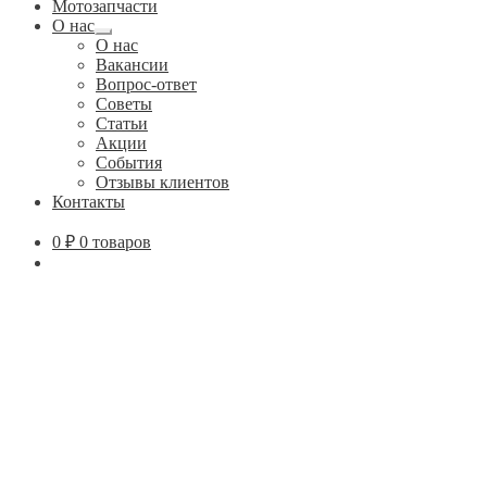
Мотозапчасти
О нас
Развернутое
О нас
вложенное
Вакансии
меню
Вопрос-ответ
Советы
Статьи
Акции
События
Отзывы клиентов
Контакты
0
₽
0 товаров