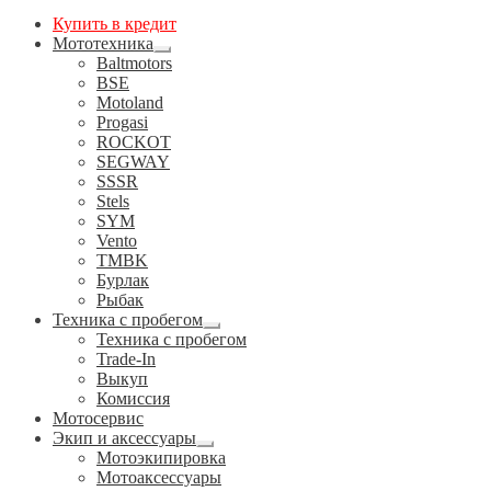
Купить в кредит
Мототехника
Развернутое
Baltmotors
вложенное
BSE
меню
Motoland
Progasi
ROCKOT
SEGWAY
SSSR
Stels
SYM
Vento
TMBK
Бурлак
Рыбак
Техника с пробегом
Развернутое
Техника с пробегом
вложенное
Trade-In
меню
Выкуп
Комиссия
Мотосервис
Экип и аксессуары
Развернутое
Мотоэкипировка
вложенное
Мотоаксессуары
меню